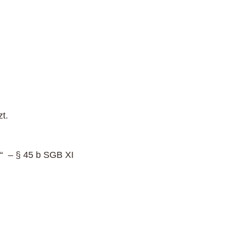
t.
e“ – § 45 b SGB XI